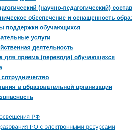
дагогический (научно-педагогический) соста
хническое обеспечение и оснащенность обра
еры поддержки обучающихся
вательные услуги
яйственная деятельность
та для приема (перевода) обучающихся
а
 сотрудничество
итания в образовательной организации
зопасность
росвещения РФ
разования РО с электронными ресурсами