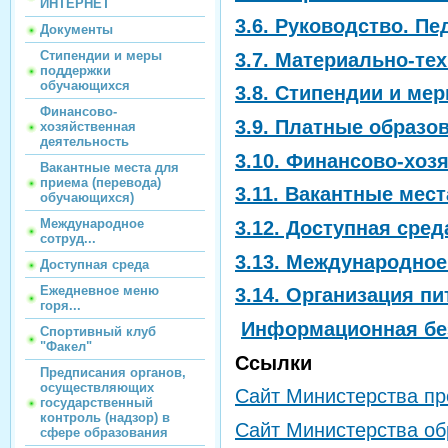
ИНТЕРНЕТ
3.6. Руководство. Пе
Документы
Стипендии и меры
3.7. Материально-те
поддержки
обучающихся
3.8. Стипендии и м
Финансово-
3.9. Платные образо
хозяйственная
деятельность
3.10. Финансово-хоз
Вакантные места для
приема (перевода)
3.11. Вакантные мес
обучающихся)
Международное
3.12. Доступная сред
сотруд...
3.13. Международное
Доступная среда
Ежедневное меню
3.14. Организация п
горя...
Информационная бе
Спортивный клуб
"Факел"
Ссылки
Предписания органов,
осуществляющих
Сайт Министерства п
государственный
контроль (надзор) в
Сайт Министерства об
сфере образования