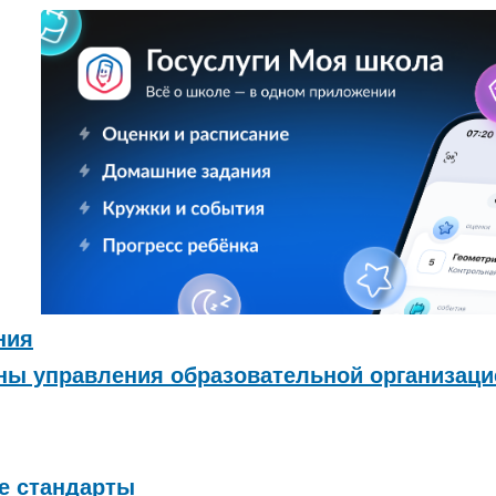
ния
ганы управления образовательной организаци
е стандарты