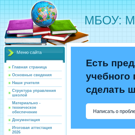
МБОУ: М
Меню сайта
Есть пред
Главная страница
учебного 
Основные сведения
Наши учителя
сделать 
Структура управления
школой
Материально -
техническое
Написать о пробл
обеспечение
Документация
Итоговая аттестация
2026